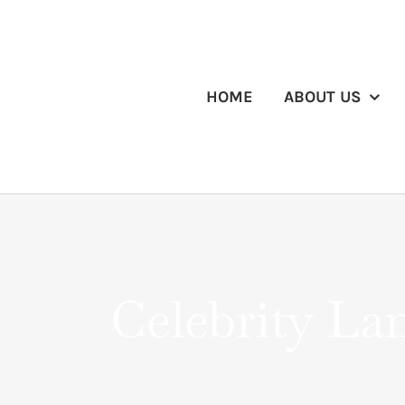
Skip
to
content
HOME
ABOUT US
Celebrity La