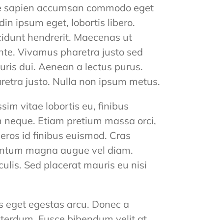
tae sapien accumsan commodo eget
udin ipsum eget, lobortis libero.
ncidunt hendrerit. Maecenas ut
nte. Vivamus pharetra justo sed
uris dui. Aenean a lectus purus.
retra justo. Nulla non ipsum metus.
im vitae lobortis eu, finibus
im neque. Etiam pretium massa orci,
 eros id finibus euismod. Cras
imentum magna augue vel diam.
culis. Sed placerat mauris eu nisi
s eget egestas arcu. Donec a
nterdum. Fusce bibendum velit at