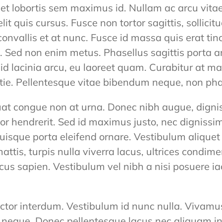
get lobortis sem maximus id. Nullam ac arcu vi
lit quis cursus. Fusce non tortor sagittis, sollicit
 convallis et at nunc. Fusce id massa quis erat ti
 Sed non enim metus. Phasellus sagittis porta a
id lacinia arcu, eu laoreet quam. Curabitur at ma
estie. Pellentesque vitae bibendum neque, non pha
at congue non at urna. Donec nibh augue, digniss
tor hendrerit. Sed id maximus justo, nec digniss
Quisque porta eleifend ornare. Vestibulum aliquet
ttis, turpis nulla viverra lacus, ultrices cond
ncus sapien. Vestibulum vel nibh a nisi posuere ia
ctor interdum. Vestibulum id nunc nulla. Vivamu
 neque. Donec pellentesque lacus nec aliquam i